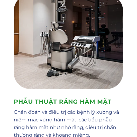
giờ
Nguyện vọng 3 :
Ngày
giờ
THÔNG TIN BẢO HIỂM
Tên công ty bảo
hiểm
Số thẻ bảo hiểm
PHẪU THUẬT RĂNG HÀM MẶT
Chẩn đoán và điều trị các bệnh lý xương và
Lời nhắn
niêm mạc vùng hàm mặt, các tiểu phẫu
răng hàm mặt như nhổ răng, điều trị chấn
thương răng và khoang miệng.