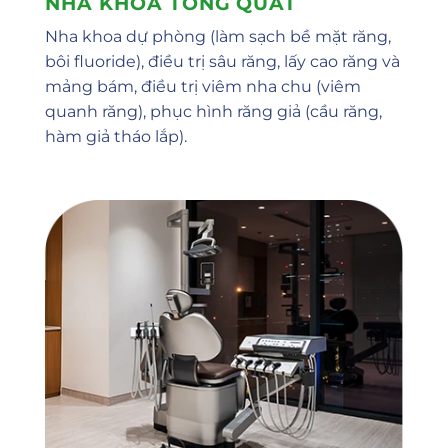
NHA KHOA TỔNG QUÁT
Họ & Tên
Nha khoa dự phòng (làm sạch bề mặt răng,
bôi fluoride), điều trị sâu răng, lấy cao răng và
Tên(furigana)
mảng bám, điều trị viêm nha chu (viêm
quanh răng), phục hình răng giả (cầu răng,
hàm giả tháo lắp).
Địa chỉ Email
Số điện thoại
Khám nội
Tiêm vacxin
Khám ngoại
Khám tai mũi họng
Khám da liễu