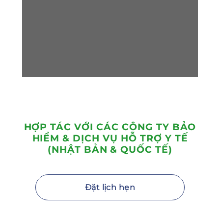
HỢP TÁC VỚI CÁC CÔNG TY BẢO
HIỂM & DỊCH VỤ HỖ TRỢ Y TẾ
(NHẬT BẢN & QUỐC TẾ)
Đặt lịch hẹn