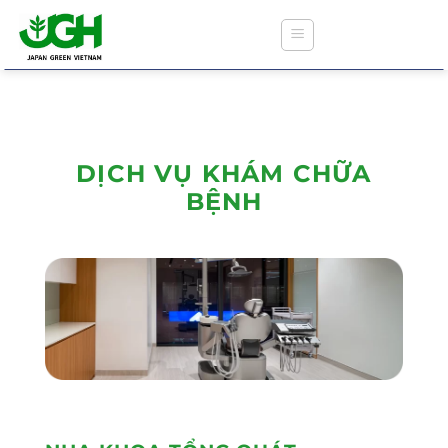
Bỏ
qua
nội
dung
DỊCH VỤ KHÁM CHỮA
ジャパングリーンクリニック
BỆNH
THÔNG TIN LIÊN QUAN ĐẾN BẢO HIỂM
Y TẾ
DỊCH VỤ Y TẾ VÀ KHÁM SỨC KHỎE
KHÁM RĂNG HÀM MẶT