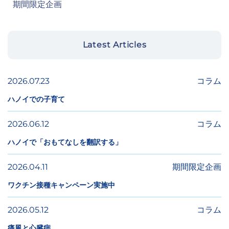
期間限定企画
Latest Articles
2026.07.23
コラム
ハノイでの子育て
2026.06.12
コラム
ハノイで「おもてなしを翻訳する」
本日を含め、3日後以降の日付をお選びくださ
い。お急ぎの方は、お電話にて直接ご連絡くださ
2026.04.11
期間限定企画
い。
ワクチン接種キャンペーン実施中
※ご希望の予約日時をご選択いただいても、確定
ではありません。
2026.05.12
コラム
ご予約依頼を受領後、当クリニックより日時を調
痛風と心臓病