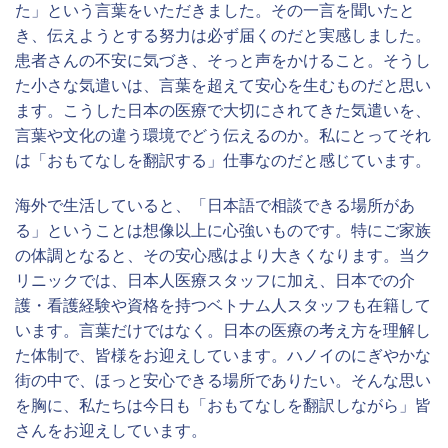
た」という言葉をいただきました。その一言を聞いたと
皮膚科
き、伝えようとする努力は必ず届くのだと実感しました。
患者さんの不安に気づき、そっと声をかけること。そうし
眼科
た小さな気遣いは、言葉を超えて安心を生むものだと思い
ます。こうした日本の医療で大切にされてきた気遣いを、
産婦人科
言葉や文化の違う環境でどう伝えるのか。私にとってそれ
その他
は「おもてなしを翻訳する」仕事なのだと感じています。
海外で生活していると、「日本語で相談できる場所があ
検査予定日
る」ということは想像以上に心強いものです。特にご家族
の体調となると、その安心感はより大きくなります。当ク
第1希望 :
リニックでは、日本人医療スタッフに加え、日本での介
護・看護経験や資格を持つベトナム人スタッフも在籍して
日付
います。言葉だけではなく。日本の医療の考え方を理解し
た体制で、皆様をお迎えしています。ハノイのにぎやかな
時間
街の中で、ほっと安心できる場所でありたい。そんな思い
を胸に、私たちは今日も「おもてなしを翻訳しながら」皆
第2希望 :
さんをお迎えしています。