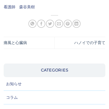
日付
看護師 森谷美樹
時間
第3希望 :
日付
痛風と心臓病
ハノイでの子育て
時間
保険関係情報
保険会社名
CATEGORIES
お知らせ
保険番号
コラム
メッセージ