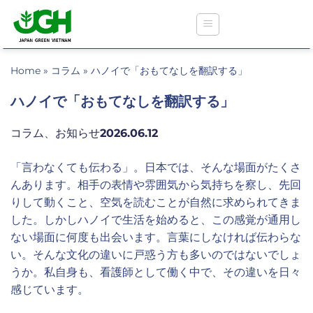
Skip
to
content
Home
»
コラム
»
ハノイで「おもてなしを翻訳する」
ハノイで「おもてなしを翻訳する」
ジャパングリーンクリニック
コラム
、
お知らせ
2026.06.12
医療保険に関する情報
「言わなくても伝わる」。日本では、そんな場面がたくさ
んあります。相手の表情や雰囲気から気持ちを察し、先回
りして動くこと、空気を読むことが自然に求められてきま
外来診療および予防接種
した。しかしハノイで生活を始めると、この感覚が通用し
ない場面に何度も出会います。言葉にしなければ伝わらな
歯科検診
い。そんな文化の違いに戸惑う方も多いのではないでしょ
うか。私自身も、看護師として働く中で、その違いを日々
健康診断
感じています。