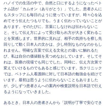
ハノイでの生活の中で、自然と口にするようになったベト
ナム語が「カムオン（ありがとう）」でした。患者さんに
名前
もスタッフにも毎日のように使っていますが、時々心を込
めてそう伝えたつもりでも。うまく伝わっていないことが
名前（ふりが
あります。そのたびに、言葉にしなければ伝わらないこ
な）
と、そして伝え方によって受け取られ方が大きく変わるこ
とを実感します。世界的に見れば、相手の気持ちを察し先
メールアドレス
回りして動く日本人の文かは、少し特別なものなのかもし
れません。明確な言葉で伝える文化との違いに触れるた
び、私は自分の価値観を見つめなおしています。そしてそ
電話番号
れは、医療の現場でも同じでした。同時に、伝え方次第で
変えていけるものでもあると感じています。当クリニック
内科
では、ベトナム人看護師に対して日本語の勉強会を続けて
います。最初は思うように伝わらないこともありました
ワクチン接種
が、少しずつ患者さんへの案内や検査説明を日本語で行え
るようになっていきました。
外科
あるとき、日本人の患者さんから「説明が丁寧で安心でき
耳鼻咽喉科