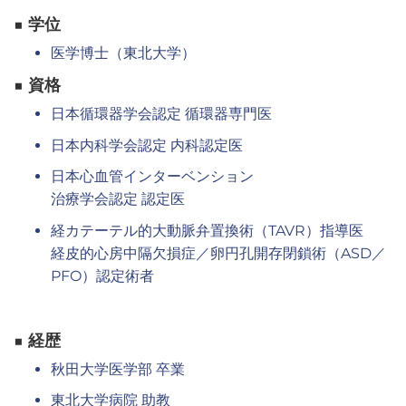
■ 学位
医学博士（東北大学）
■ 資格
日本循環器学会認定 循環器専門医
日本内科学会認定 内科認定医
日本心血管インターベンション
治療学会認定 認定医
経カテーテル的大動脈弁置換術（TAVR）指導医
経皮的心房中隔欠損症／卵円孔開存閉鎖術（ASD／
PFO）認定術者
■ 経歴
秋田大学医学部 卒業
東北大学病院 助教