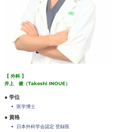
皮膚科
眼科
産婦人科
その他
検査予定日
【 外科 】
第1希望 :
井上 健（Takeshi INOUE）
日付
■ 学位
時間
医学博士
■ 資格
第2希望 :
日本外科学会認定 登録医