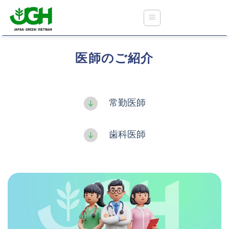
Skip
to
content
医師のご紹介
ジャパングリーンクリニック
常勤医師
医療保険に関する情報
歯科医師
外来診療および予防接種
歯科検診
健康診断