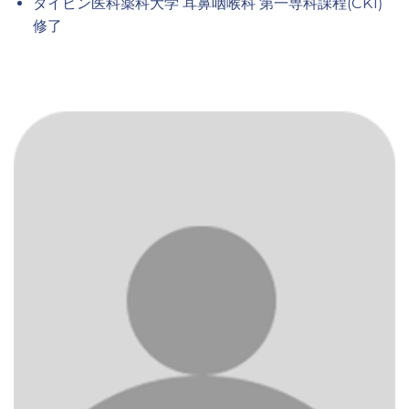
タイビン医科薬科大学 耳鼻咽喉科 第一専科課程(CK1)
修了