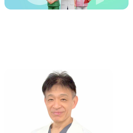
名前
名前（ふりが
な）
メールアドレス
電話番号
内科
ワクチン接種
外科
耳鼻咽喉科